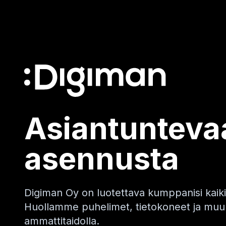
Asiantuntevaa
asennusta
Digiman Oy on luotettava kumppanisi kaikiss
Huollamme puhelimet, tietokoneet ja muun
ammattitaidolla.