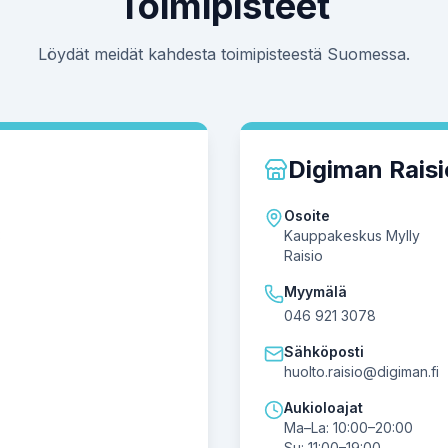
Toimipisteet
Löydät meidät kahdesta toimipisteestä Suomessa.
Digiman Raisi
Osoite
3
Kauppakeskus Mylly
Raisio
Myymälä
046 921 3078
Sähköposti
huolto.raisio@digiman.fi
Aukioloajat
Ma–La: 10:00–20:00
Su: 11:00–19:00