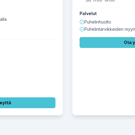
Palvelut
alla
Puhelinhuolto
Puhelintarvikkeiden myyn
Ota 
eyttä