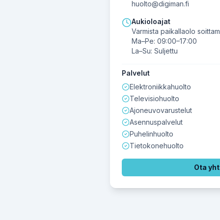
huolto@digiman.fi
Aukioloajat
Varmista paikallaolo soittam
Ma–Pe: 09:00–17:00
La–Su: Suljettu
Palvelut
Elektroniikkahuolto
Televisiohuolto
Ajoneuvovarustelut
Asennuspalvelut
Puhelinhuolto
Tietokonehuolto
Ota yht