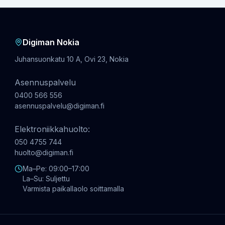
Digiman Nokia
Juhansuonkatu 10 A, Ovi 23, Nokia
Asennuspalvelu
0400 566 556
asennuspalvelu@digiman.fi
Elektroniikkahuolto:
050 4755 744
huolto@digiman.fi
Ma–Pe: 09:00–17:00
La–Su: Suljettu
Varmista paikallaolo soittamalla