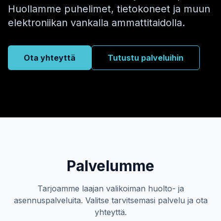
Huollamme puhelimet, tietokoneet ja muun
elektroniikan vankalla ammattitaidolla.
Ota yhteyttä
Tutustu palveluihin
Palvelumme
Tarjoamme laajan valikoiman huolto- ja
asennuspalveluita. Valitse tarvitsemasi palvelu ja ota
yhteyttä.