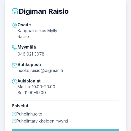
Digiman Raisio
Osoite
Kauppakeskus Mylly
Raisio
Myymälä
046 921 3078
Sähköposti
huolto.raisio@digiman.fi
Aukioloajat
Ma–La: 10:00–20:00
Su: 11:00–19:00
Palvelut
Puhelinhuolto
Puhelintarvikkeiden myynti