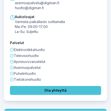
asennuspalvelu@digiman.fi
huolto@digiman.fi
Aukioloajat
Varmista paikallaolo soittamalla
Ma–Pe: 09:00–17:00
La–Su: Suljettu
Palvelut
Elektroniikkahuolto
Televisiohuolto
Ajoneuvovarustelut
Asennuspalvelut
Puhelinhuolto
Tietokonehuolto
Ota yhteyttä