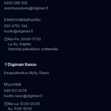
0400 566 556
asennuspalvelu@digiman.fi
Elektroniikkahuolto:
050 4755 744
huolto@digiman.fi
Ma–Pe: 09:00–17:00
La–Su: Suljettu
Varmista paikallaolo soittamalla
Digiman Raisio
Kauppakeskus Mylly, Raisio
Myymälä
046 921 3078
huolto.raisio@digiman.fi
Ma–La: 10:00–20:00
Su: 11:00–19:00