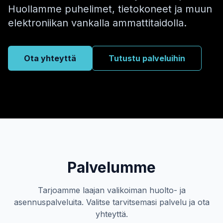
Huollamme puhelimet, tietokoneet ja muun
elektroniikan vankalla ammattitaidolla.
Ota yhteyttä
Tutustu palveluihin
Palvelumme
Tarjoamme laajan valikoiman huolto- ja
asennuspalveluita. Valitse tarvitsemasi palvelu ja ota
yhteyttä.