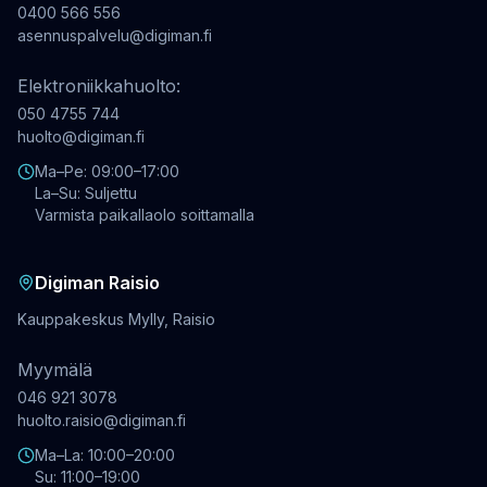
0400 566 556
asennuspalvelu@digiman.fi
Elektroniikkahuolto:
050 4755 744
huolto@digiman.fi
Ma–Pe: 09:00–17:00
La–Su: Suljettu
Varmista paikallaolo soittamalla
Digiman Raisio
Kauppakeskus Mylly, Raisio
Myymälä
046 921 3078
huolto.raisio@digiman.fi
Ma–La: 10:00–20:00
Su: 11:00–19:00