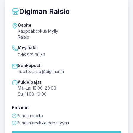
Digiman Raisio
Osoite
Kauppakeskus Mylly
Raisio
Myymälä
046 921 3078
Sähköposti
huolto.raisio@digiman.fi
Aukioloajat
Ma–La: 10:00–20:00
Su: 11:00–19:00
Palvelut
Puhelinhuolto
Puhelintarvikkeiden myynti