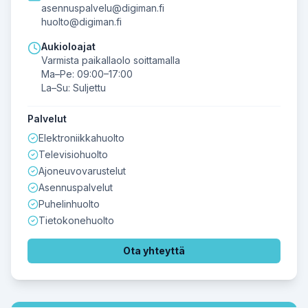
asennuspalvelu@digiman.fi
huolto@digiman.fi
Aukioloajat
Varmista paikallaolo soittamalla
Ma–Pe: 09:00–17:00
La–Su: Suljettu
Palvelut
Elektroniikkahuolto
Televisiohuolto
Ajoneuvovarustelut
Asennuspalvelut
Puhelinhuolto
Tietokonehuolto
Ota yhteyttä