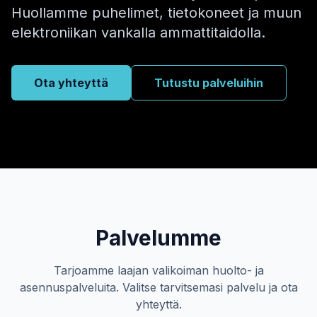
Huollamme puhelimet, tietokoneet ja muun
elektroniikan vankalla ammattitaidolla.
Ota yhteyttä
Tutustu palveluihin
Palvelumme
Tarjoamme laajan valikoiman huolto- ja
asennuspalveluita. Valitse tarvitsemasi palvelu ja ota
yhteyttä.