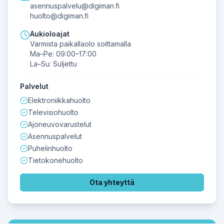
asennuspalvelu@digiman.fi
huolto@digiman.fi
Aukioloajat
Varmista paikallaolo soittamalla
Ma–Pe: 09:00–17:00
La–Su: Suljettu
Palvelut
Elektroniikkahuolto
Televisiohuolto
Ajoneuvovarustelut
Asennuspalvelut
Puhelinhuolto
Tietokonehuolto
Ota yhteyttä