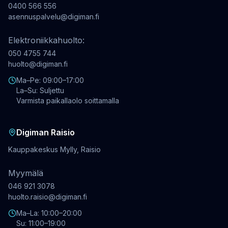
0400 566 556
asennuspalvelu@digiman.fi
Elektroniikkahuolto:
050 4755 744
huolto@digiman.fi
Ma–Pe: 09:00–17:00
La–Su: Suljettu
Varmista paikallaolo soittamalla
Digiman Raisio
Kauppakeskus Mylly, Raisio
Myymälä
046 921 3078
huolto.raisio@digiman.fi
Ma–La: 10:00–20:00
Su: 11:00–19:00