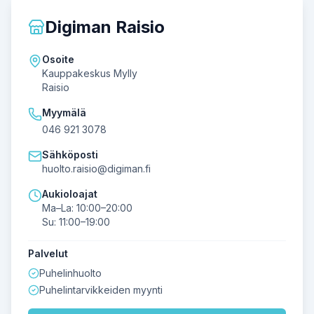
Digiman Raisio
Osoite
Kauppakeskus Mylly
Raisio
Myymälä
046 921 3078
Sähköposti
huolto.raisio@digiman.fi
Aukioloajat
Ma–La: 10:00–20:00
Su: 11:00–19:00
Palvelut
Puhelinhuolto
Puhelintarvikkeiden myynti