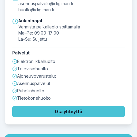
asennuspalvelu@digiman.fi
huolto@digiman.fi
Aukioloajat
Varmista paikallaolo soittamalla
Ma–Pe: 09:00–17:00
La–Su: Suljettu
Palvelut
Elektroniikkahuolto
Televisiohuolto
Ajoneuvovarustelut
Asennuspalvelut
Puhelinhuolto
Tietokonehuolto
Ota yhteyttä