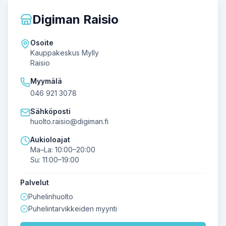
Digiman Raisio
Osoite
Kauppakeskus Mylly
Raisio
Myymälä
046 921 3078
Sähköposti
huolto.raisio@digiman.fi
Aukioloajat
Ma–La: 10:00–20:00
Su: 11:00–19:00
Palvelut
Puhelinhuolto
Puhelintarvikkeiden myynti