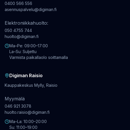
0400 566 556
asennuspalvelu@digiman.fi
Elektroniikkahuolto:
050 4755 744
huolto@digiman.fi
Ma–Pe: 09:00–17:00
La–Su: Suljettu
Varmista paikallaolo soittamalla
Digiman Raisio
Kauppakeskus Mylly, Raisio
Myymälä
046 921 3078
huolto.raisio@digiman.fi
Ma–La: 10:00–20:00
Su: 11:00–19:00