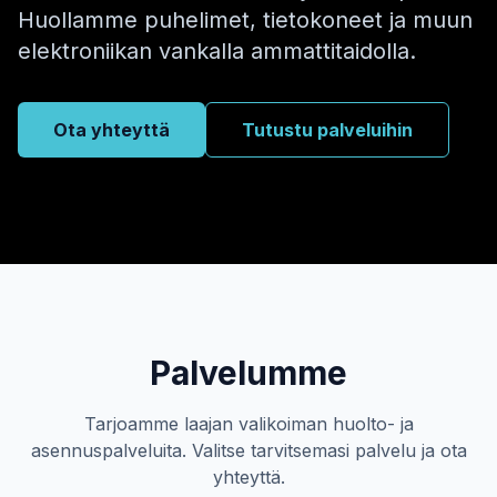
Huollamme puhelimet, tietokoneet ja muun
elektroniikan vankalla ammattitaidolla.
Ota yhteyttä
Tutustu palveluihin
Palvelumme
Tarjoamme laajan valikoiman huolto- ja
asennuspalveluita. Valitse tarvitsemasi palvelu ja ota
yhteyttä.