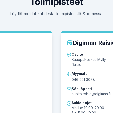
Toimipisteet
Löydät meidät kahdesta toimipisteestä Suomessa.
Digiman Raisi
Osoite
3
Kauppakeskus Mylly
Raisio
Myymälä
046 921 3078
Sähköposti
huolto.raisio@digiman.fi
Aukioloajat
Ma–La: 10:00–20:00
Su: 11:00–19:00