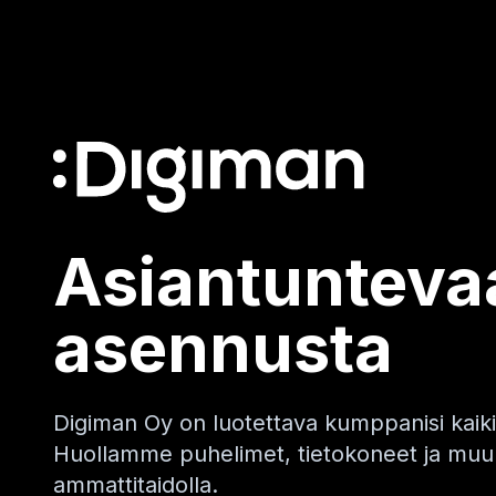
Asiantuntevaa
asennusta
Digiman Oy on luotettava kumppanisi kaikiss
Huollamme puhelimet, tietokoneet ja muun
ammattitaidolla.