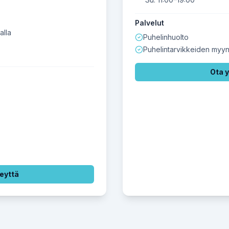
Palvelut
alla
Puhelinhuolto
Puhelintarvikkeiden myyn
Ota 
eyttä