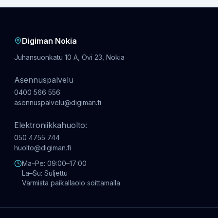
Digiman Nokia
Juhansuonkatu 10 A, Ovi 23, Nokia
Asennuspalvelu
0400 566 556
asennuspalvelu@digiman.fi
Elektroniikkahuolto:
050 4755 744
huolto@digiman.fi
Ma–Pe: 09:00–17:00
La–Su: Suljettu
Varmista paikallaolo soittamalla