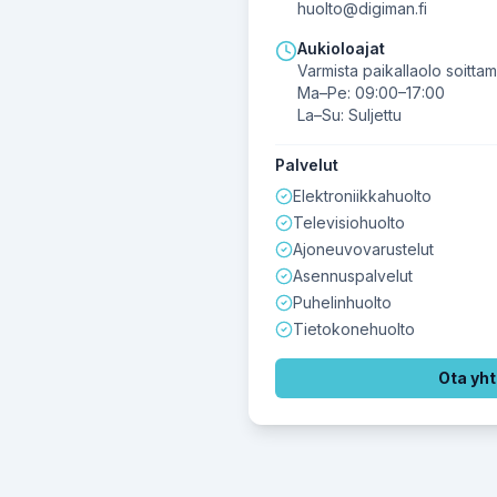
huolto@digiman.fi
Aukioloajat
Varmista paikallaolo soittam
Ma–Pe: 09:00–17:00
La–Su: Suljettu
Palvelut
Elektroniikkahuolto
Televisiohuolto
Ajoneuvovarustelut
Asennuspalvelut
Puhelinhuolto
Tietokonehuolto
Ota yht