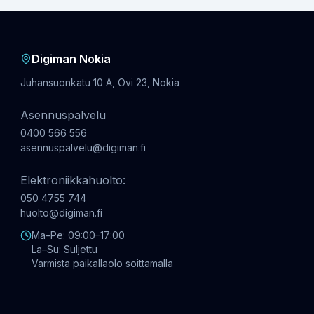
Digiman Nokia
Juhansuonkatu 10 A, Ovi 23, Nokia
Asennuspalvelu
0400 566 556
asennuspalvelu@digiman.fi
Elektroniikkahuolto:
050 4755 744
huolto@digiman.fi
Ma–Pe: 09:00–17:00
La–Su: Suljettu
Varmista paikallaolo soittamalla