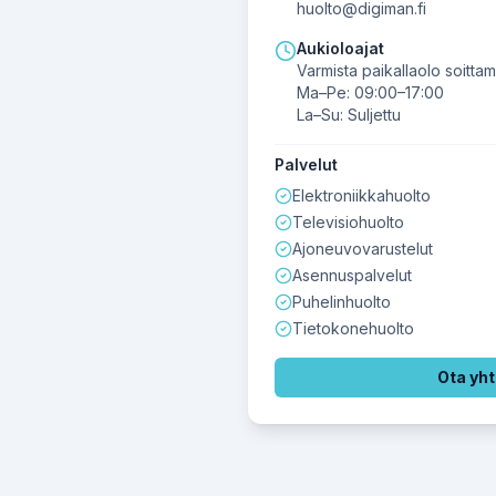
huolto@digiman.fi
Aukioloajat
Varmista paikallaolo soittam
Ma–Pe: 09:00–17:00
La–Su: Suljettu
Palvelut
Elektroniikkahuolto
Televisiohuolto
Ajoneuvovarustelut
Asennuspalvelut
Puhelinhuolto
Tietokonehuolto
Ota yht