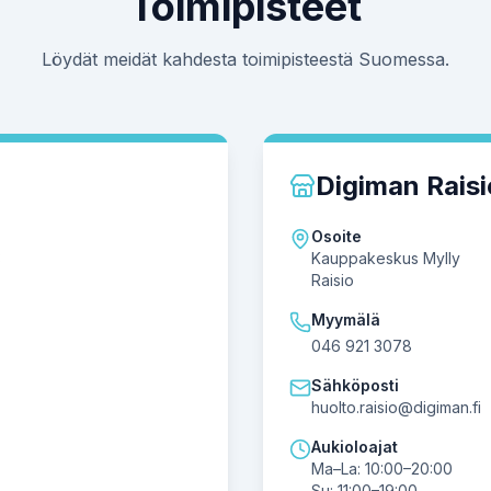
Toimipisteet
Löydät meidät kahdesta toimipisteestä Suomessa.
Digiman Raisi
Osoite
3
Kauppakeskus Mylly
Raisio
Myymälä
046 921 3078
Sähköposti
huolto.raisio@digiman.fi
Aukioloajat
Ma–La: 10:00–20:00
Su: 11:00–19:00