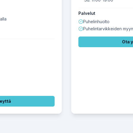
Palvelut
alla
Puhelinhuolto
Puhelintarvikkeiden myyn
Ota 
eyttä