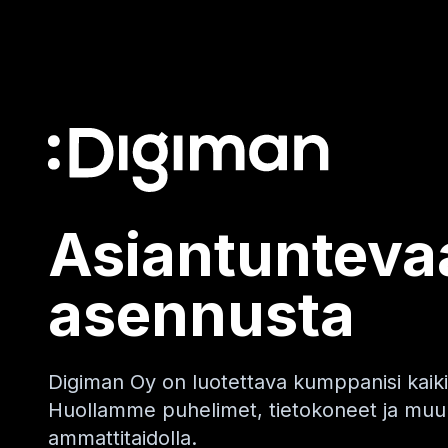
Asiantuntevaa
asennusta
Digiman Oy on luotettava kumppanisi kaikiss
Huollamme puhelimet, tietokoneet ja muun
ammattitaidolla.