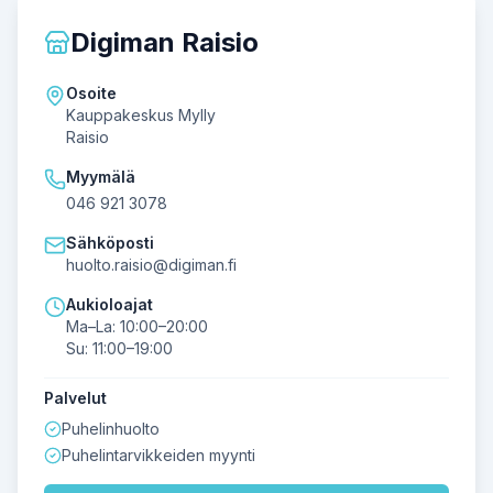
Digiman Raisio
Osoite
Kauppakeskus Mylly
Raisio
Myymälä
046 921 3078
Sähköposti
huolto.raisio@digiman.fi
Aukioloajat
Ma–La: 10:00–20:00
Su: 11:00–19:00
Palvelut
Puhelinhuolto
Puhelintarvikkeiden myynti