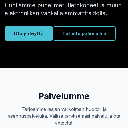
Huollamme puhelimet, tietokoneet ja muun
elektroniikan vankalla ammattitaidolla.
Ota yhteyttä
Tutustu palveluihin
Palvelumme
Tarjoamme laajan valikoiman huolto- ja
asennuspalveluita. Valitse tarvitsemasi palvelu ja ota
yhteyttä.