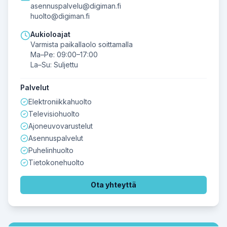
asennuspalvelu@digiman.fi
huolto@digiman.fi
Aukioloajat
Varmista paikallaolo soittamalla
Ma–Pe: 09:00–17:00
La–Su: Suljettu
Palvelut
Elektroniikkahuolto
Televisiohuolto
Ajoneuvovarustelut
Asennuspalvelut
Puhelinhuolto
Tietokonehuolto
Ota yhteyttä