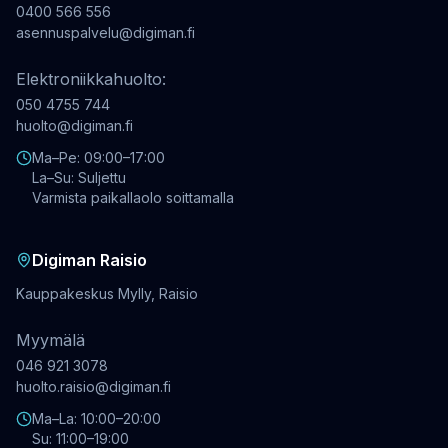
0400 566 556
asennuspalvelu@digiman.fi
Elektroniikkahuolto:
050 4755 744
huolto@digiman.fi
Ma–Pe: 09:00–17:00
La–Su: Suljettu
Varmista paikallaolo soittamalla
Digiman Raisio
Kauppakeskus Mylly, Raisio
Myymälä
046 921 3078
huolto.raisio@digiman.fi
Ma–La: 10:00–20:00
Su: 11:00–19:00